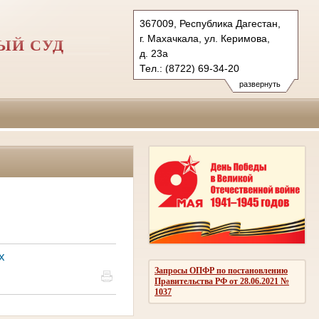
367009, Республика Дагестан,
г. Махачкала, ул. Керимова,
ЫЙ СУД
д. 23а
Тел.: (8722) 69-34-20
mgvs.dag@sudrf.ru
развернуть
х
Запросы ОПФР по постановлению
Правительства РФ от 28.06.2021 №
1037