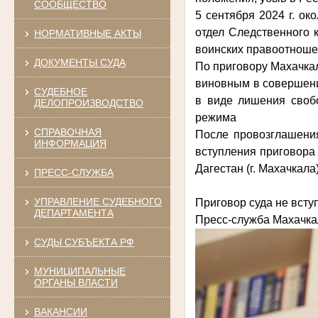
СООБЩЕСТВО
5 сентября 2024 г. о
отдел Следственного 
НОРМАТИВНЫЕ АКТЫ
воинских правоотноше
ДОКУМЕНТЫ СУДА
По приговору Махачкал
виновным в совершении
СУДЕБНОЕ
в виде лишения своб
ДЕЛОПРОИЗВОДСТВО
режима
СПРАВОЧНАЯ
После провозглашения
ИНФОРМАЦИЯ
вступления приговора
Дагестан (г. Махачкала)
ПРЕСС-СЛУЖБА
УПРАВЛЕНИЕ СУДЕБНОГО
Приговор суда не вступ
ДЕПАРТАМЕНТА
Пресс-служба Махачкал
СУДЫ СУБЪЕКТА РФ
МУНИЦИПАЛЬНЫЕ
ОРГАНЫ ВЛАСТИ
ВАКАНСИИ