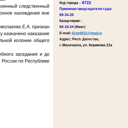
-
8722
Код города
 военный следственный
Приемная председателя суда:
конное нахождение вне
69-34-20
Канцелярия :
иколаенко Е.А. признан
69-18-24
(Факс)
E-mail:
61gv0011@mail.ru
му назначено наказание
Адрес: Респ. Дагестан,
льной колонии общего
г. Махачкала, ул. Керимова 23а
ебного заседания и до
 России по Республике