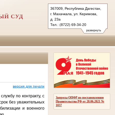
367009, Республика Дагестан,
г. Махачкала, ул. Керимова,
ЫЙ СУД
д. 23а
Тел.: (8722) 69-34-20
mgvs.dag@sudrf.ru
развернуть
версия для печати
службу по контракту, с
Запросы ОПФР по постановлению
Правительства РФ от 28.06.2021 №
срок без уважительных
1037
обилизации и военного
ию.